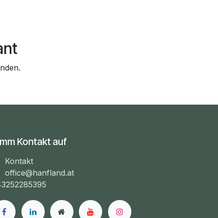
ant
inden.
imm Kontakt auf
Kontakt
office@hanfland.at
3252285395